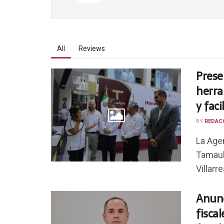
All
Reviews
Prese
herra
y faci
BY
REDAC
La Agen
Tamaul
Villarr
Anunc
fisca