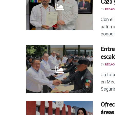
Caza 
BY
REDAC
Con el 
patrimo
conocim
Entre
escal
BY
REDAC
Un tot
en Medi
Segurid
Ofrec
áreas