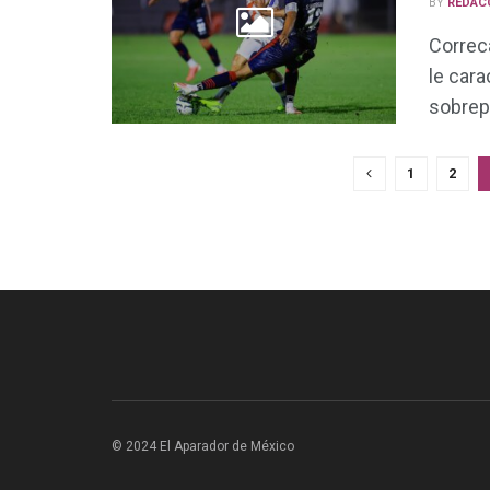
BY
REDAC
Correc
le cara
sobrep
1
2
© 2024 El Aparador de México