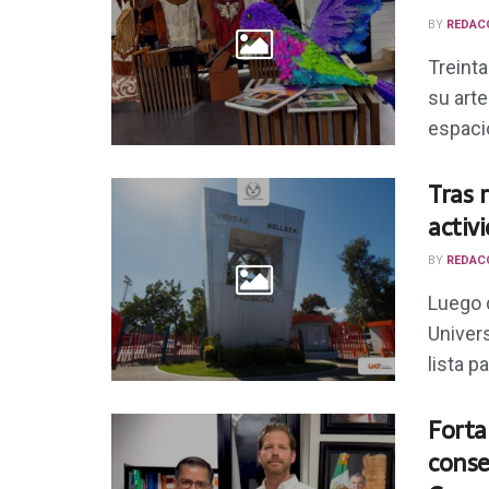
BY
REDAC
Treint
su art
espacio
Tras 
activ
BY
REDAC
Luego d
Univer
lista p
Forta
conse