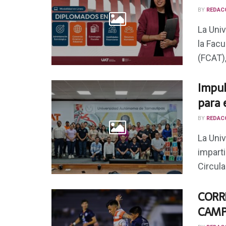
BY
REDAC
La Uni
la Fac
(FCAT)
Impul
para 
BY
REDAC
La Uni
impart
Circula
CORR
CAMP