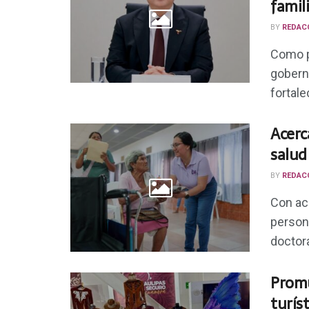
famil
BY
REDAC
Como p
goberna
fortalec
Acerc
salud
BY
REDAC
Con ac
persona
doctora
Promu
turís